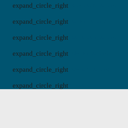
expand_circle_right
Harge Bad & Camping
expand_circle_right
Saltviks Camping
expand_circle_right
Vita Sandars Camping
expand_circle_right
Hälleviks Camping
expand_circle_right
Jägersbo Camping
expand_circle_right
Kustcamp
mail
Email:
kontakt@swecamp.se
Inställningar för cookies
Outdoor