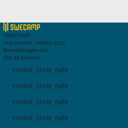
SWECAMP
Org.nummer: 769601-2132
Bomstadvägen 640
653 46 Karlstad
expand_circle_right
Bomstadbaden
expand_circle_right
Klarälvens Camping
expand_circle_right
Stenrösets Camping
expand_circle_right
Flottsbro