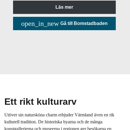
Läs mer
open_in_new
Gå till Bomstadbaden
Ett rikt kulturarv
Utöver sin natursköna charm erbjuder Värmland även en rik
kulturell tradition. De historiska byarna och de många
konstgallerierna och museerna i regionen ger besökarna en