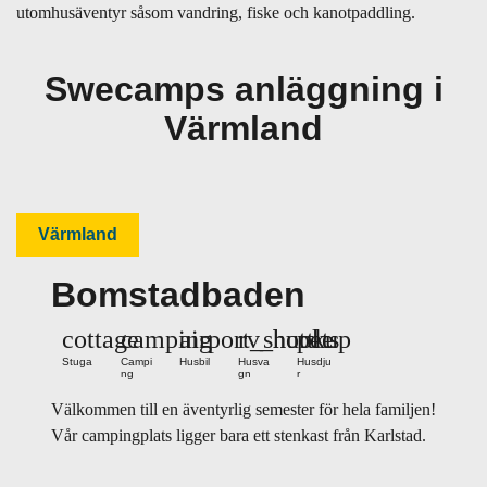
utomhusäventyr såsom vandring, fiske och kanotpaddling.
Swecamps anläggning i
Värmland
Värmland
Bomstadbaden
cottage
camping
airport_shuttle
rv_hookup
pets
Stuga
Campi
Husbil
Husva
Husdju
ng
gn
r
Välkommen till en äventyrlig semester för hela familjen!
Vår campingplats ligger bara ett stenkast från Karlstad.