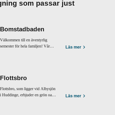
gning som passar just
Bomstadbaden
Välkommen till en äventyrlig
semester för hela familjen! Vår
Läs mer
campingplats ligger bara ett
stenkast från Karlstad.
Flottsbro
Flottsbro, som ligger vid Albysjön
i Huddinge, erbjuder en grön oas
Läs mer
15 minuter från Stockholms
innerstad.