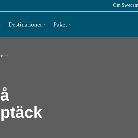
Om Swecam
Destinationer
Paket
usten
på
pptäck