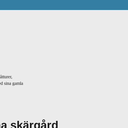
tturer,
ed sina gamla
a skärgård