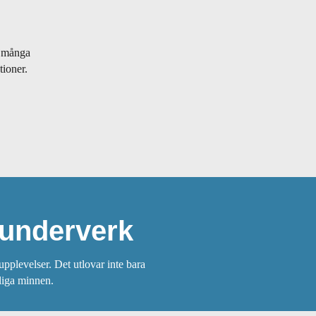
a många
tioner.
 underverk
upplevelser. Det utlovar inte bara
mliga minnen.