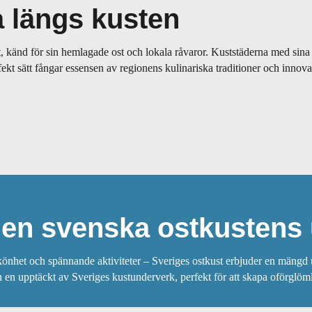
a längs kusten
st, känd för sin hemlagade ost och lokala råvaror. Kuststäderna med sin
fekt sätt fångar essensen av regionens kulinariska traditioner och innova
en svenska ostkustens
rskönhet och spännande aktiviteter – Sveriges ostkust erbjuder en mängd 
n en upptäckt av Sveriges kustunderverk, perfekt för att skapa oförglö