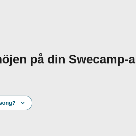
nöjen på din Swecamp-
äsong?