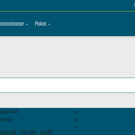
estinationer
Paket
vägen 640
Inställningar för cookies
arlstad
Outdoor
Kultur & nöje
xpand_circle_right
Bomstadbaden