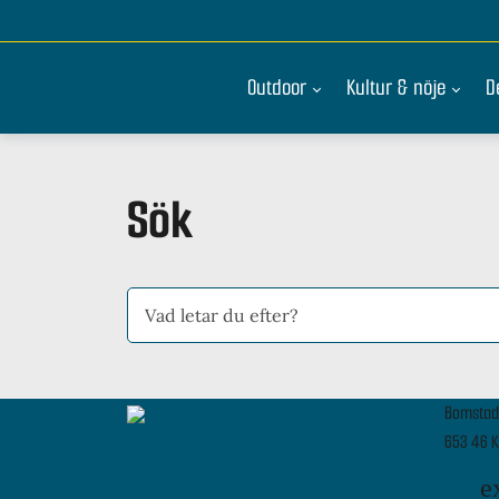
Outdoor
Kultur & nöje
D
Sök
Bomstad
653 46 K
e