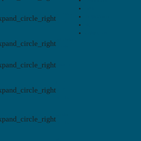
Destinationer
Paket
Klarälvens
Om Swecamp
xpand_circle_right
Camping
FAQ
Kontakta oss
Stenrösets
xpand_circle_right
Camping
xpand_circle_right
Flottsbro
Harge
xpand_circle_right
Bad &
Camping
Saltviks
xpand_circle_right
Camping
Vita