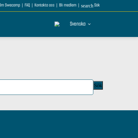
Om Swecamp
FAQ
Kontakta oss
Bli medlem
Sök
search
Svenska
Sök